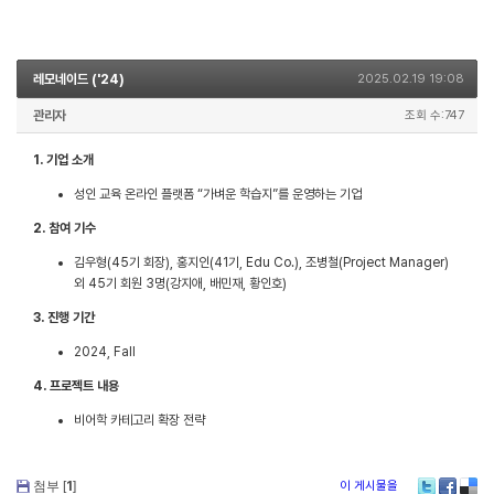
레모네이드 ('24)
2025.02.19 19:08
관리자
조회 수:747
1. 기업 소개
성인 교육 온라인 플랫폼 “가벼운 학습지”를 운영하는 기업
2. 참여 기수
김우형(45기 회장), 홍지인(41기, Edu Co.), 조병철(Project Manager)
외 45기 회원 3명(강지애, 배민재, 황인호)
3. 진행 기간
2024, Fall
4. 프로젝트 내용
비어학 카테고리 확장 전략
첨부 [
1
]
이 게시물을