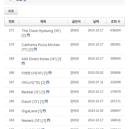
목록
번호
제목
글쓴이
날짜
조회 수
171
관리자
2014.10.17
536204
The Class Hyosung (10')
[2]
170
관리자
2014.10.17
282401
California Pizza Kitchen
(11')
[2]
169
관리자
2014.10.17
258640
AXA Direct Korea (14')
[1]
168
관리자
2015.03.02
250606
티켓몬스터(14')
[1]
167
관리자
2015.07.11
219299
아이소이('15)
[2]
166
관리자
2014.10.17
175979
Reddal (12')
[1]
165
관리자
2014.10.17
167171
Daum (13')
[1]
164
관리자
2014.11.02
166847
GigaLane
[1]
163
관리자
2014.10.17
166516
Neowiz (10')
[1]