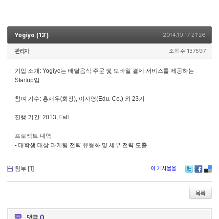
Yogiyo (13')
2014.10.17 21:26
관리자
조회 수:137597
기업 소개: Yogiyo는 배달음식 주문 및 모바일 결제 서비스를 제공하는
Startup임
참여 기수: 홍재우(회장), 이자영(Edu. Co.) 외 23기
진행 기간: 2013, Fall
프로젝트 내역
- 대학생 대상 마케팅 전략 유형화 및 세부 전략 도출
첨부 [
1
]
이 게시물을
Twitter
Faceboo
Delic
목록
댓글
0