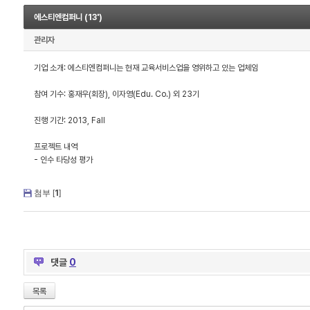
에스티엔컴퍼니 (13')
관리자
기업 소개: 에스티엔컴퍼니는 현재 교육서비스업을 영위하고 있는 업체임
참여 기수: 홍재우(회장), 이자영(Edu. Co.) 외 23기
진행 기간: 2013, Fall
프로젝트 내역
- 인수 타당성 평가
첨부 [
1
]
댓글
0
목록