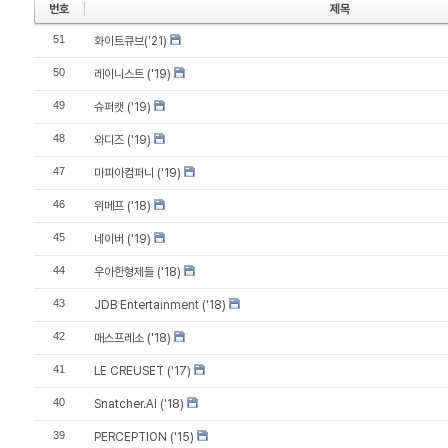
번호
제목
51
화이트큐브('21)
50
레이니스트 ('19)
49
슈퍼캣 ('19)
48
와디즈 ('19)
47
마피아컴퍼니 ('19)
46
위메프 ('18)
45
네이버 ('19)
44
우아한형제들 ('18)
43
JDB Entertainment ('18)
42
매스프레소 ('18)
41
LE CREUSET ('17)
40
Snatcher.AI ('18)
39
PERCEPTION ('15)