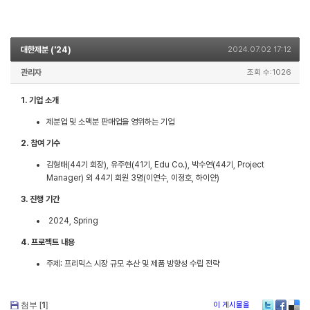
대한제분 ('24)
2024.07.02 17:12
관리자
조회 수:1026
1. 기업 소개
제분업 및 소맥분 판매업을 영위하는 기업
2. 참여 기수
김형태(44기 회장), 유주현(41기, Edu Co.), 박수연(44기, Project
Manager) 외 44기 회원 3명(이연수, 이정호, 하이얀)
3. 진행 기간
2024, Spring
4. 프로젝트 내용
주제: 프리믹스 시장 규모 추산 및 제품 방향성 수립 전략
첨부 [
1
]
이 게시물을