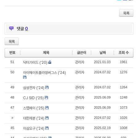
Twitter
Faceboo
Delic
목록
댓글
0
목록
번호
제목
글쓴이
날짜
조회 수
51
관리자
2021.01.03
1961
닥터가이드 ('20)
50
관리자
2024.07.02
1276
아이헤이트플라잉버그스 ('24)
49
관리자
2024.07.02
1264
삼성전자 ('24)
48
관리자
2025.06.09
1248
CJ SID ('25)
47
관리자
2025.06.09
1073
스텝페이 ('25)
»
관리자
2024.07.02
1026
대한제분 ('24)
45
관리자
2025.02.19
1008
이삼오구 ('24)