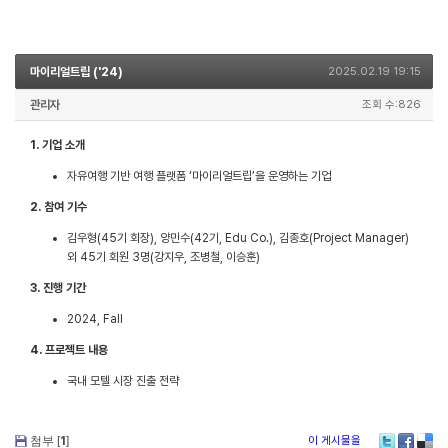
마이리얼트립 ('24)
2025.02.19 19:15
관리자
조회 수:826
1. 기업 소개
자유여행 기반 여행 플랫폼 ‘마이리얼트립’을 운영하는 기업
2. 참여 기수
김우형(45기 회장), 양민수(42기, Edu Co.), 김종호(Project Manager)
외 45기 회원 3명(강지우, 조병철, 이승훈)
3. 진행 기간
2024, Fall
4. 프로젝트 내용
국내 모텔 시장 진출 전략
첨부 [
1
]
이 게시물을