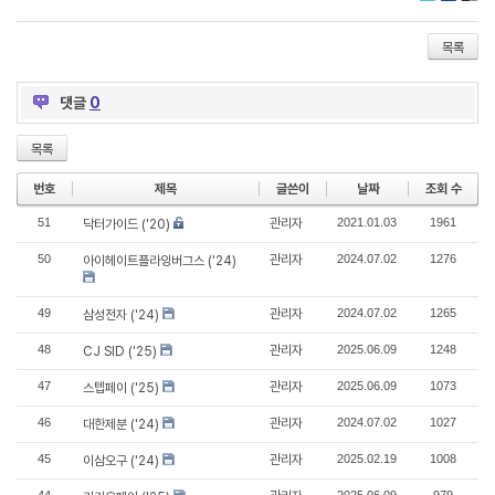
Twitter
Faceboo
Delic
목록
댓글
0
목록
번호
제목
글쓴이
날짜
조회 수
51
관리자
2021.01.03
1961
닥터가이드 ('20)
50
관리자
2024.07.02
1276
아이헤이트플라잉버그스 ('24)
49
관리자
2024.07.02
1265
삼성전자 ('24)
48
관리자
2025.06.09
1248
CJ SID ('25)
47
관리자
2025.06.09
1073
스텝페이 ('25)
46
관리자
2024.07.02
1027
대한제분 ('24)
45
관리자
2025.02.19
1008
이삼오구 ('24)