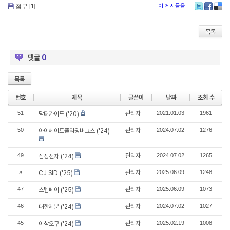
첨부 [
1
]
이 게시물을
Twitter
Faceboo
Delic
목록
댓글
0
목록
번호
제목
글쓴이
날짜
조회 수
51
관리자
2021.01.03
1961
닥터가이드 ('20)
50
관리자
2024.07.02
1276
아이헤이트플라잉버그스 ('24)
49
관리자
2024.07.02
1265
삼성전자 ('24)
»
관리자
2025.06.09
1248
CJ SID ('25)
47
관리자
2025.06.09
1073
스텝페이 ('25)
46
관리자
2024.07.02
1027
대한제분 ('24)
45
관리자
2025.02.19
1008
이삼오구 ('24)